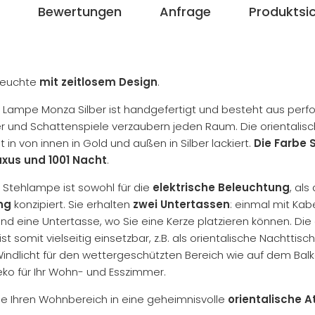
Bewertungen
Anfrage
Produktsic
hleuchte
mit zeitlosem Design
.
 Lampe Monza Silber ist handgefertigt und besteht aus perfor
 und Schattenspiele verzaubern jeden Raum. Die orientalis
 in von innen in Gold und außen in Silber lackiert.
Die Farbe S
uxus und 1001 Nacht
.
 Stehlampe ist sowohl für die
elektrische Beleuchtung
, als
ng
konzipiert. Sie erhalten
zwei Untertassen
: einmal mit Kab
und eine Untertasse, wo Sie eine Kerze platzieren können. Die 
t somit vielseitig einsetzbar, z.B. als orientalische Nachttis
Windlicht für den wettergeschützten Bereich wie auf dem Balk
eko für Ihr Wohn- und Esszimmer.
e Ihren Wohnbereich in eine geheimnisvolle
orientalische 