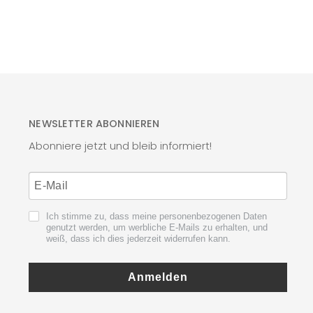
NEWSLETTER ABONNIEREN
Abonniere jetzt und bleib informiert!
Ich stimme zu, dass meine personenbezogenen Daten
genutzt werden, um werbliche E-Mails zu erhalten, und
weiß, dass ich dies jederzeit widerrufen kann.
Anmelden