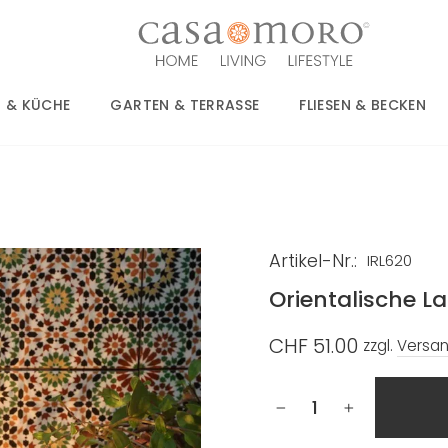
 & KÜCHE
GARTEN & TERRASSE
FLIESEN & BECKEN
Artikel-Nr.:
IRL620
Orientalische L
CHF 51.00
zzgl.
Versa
Normaler
Preis
−
+