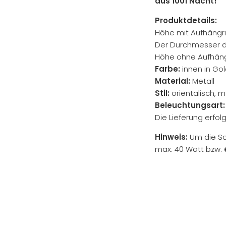
aus 1001 Nacht!
Produktdetails:
Höhe mit Aufhängr
Der Durchmesser d
Höhe ohne Aufhäng
Farbe:
innen in Gol
Material:
Metall
Stil:
orientalisch, 
Beleuchtungsart:
Die Lieferung erfol
Hinweis:
Um die Sc
max. 40 Watt bzw.