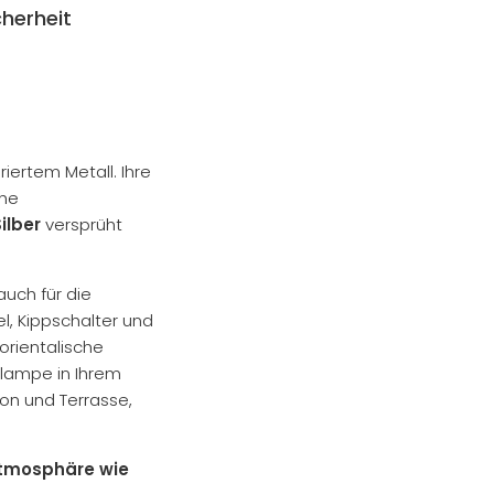
herheit
iertem Metall. Ihre
che
ilber
versprüht
 auch für die
el, Kippschalter und
orientalische
chlampe in Ihrem
on und Terrasse,
Atmosphäre wie