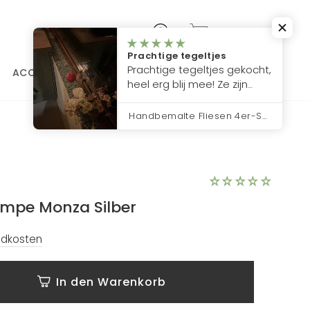
CHF 0.00
WARENKORB
EINLOGGEN
Prachtige tegeltjes
Prachtige tegeltjes gekocht,
ACCESSOIRES
% Sale
Kontakt
heel erg blij mee! Ze zijn
precies zoals ik hoopte,
handgemaakt en echt
Handbemalte Fliesen 4er-Set – Mediterranes Sternmotiv
mooi.
ampe Monza Silber
ndkosten
In den Warenkorb